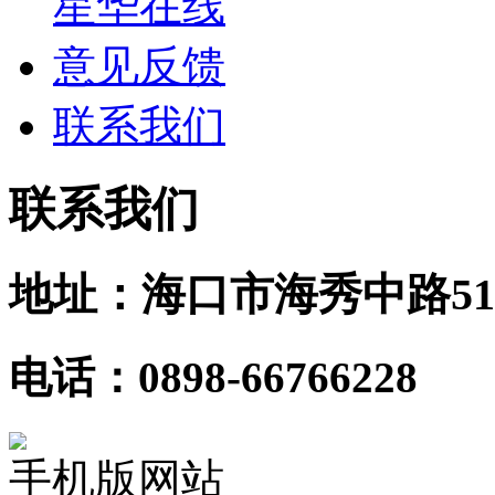
星华在线
意见反馈
联系我们
联系我们
地址：海口市海秀中路51
电话：0898-66766228
手机版网站