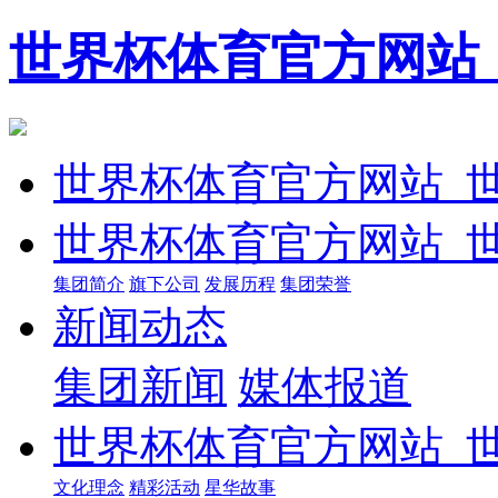
世界杯体育官方网站
世界杯体育官方网站_
世界杯体育官方网站_
集团简介
旗下公司
发展历程
集团荣誉
新闻动态
集团新闻
媒体报道
世界杯体育官方网站_
文化理念
精彩活动
星华故事