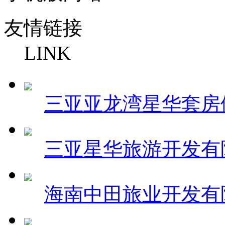
友情链接
LINK
三亚亚龙湾星华套房
三亚星华旅游开发有
海南中田旅业开发有