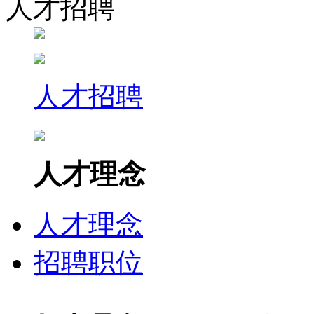
人才招聘
人才招聘
人才理念
人才理念
招聘职位