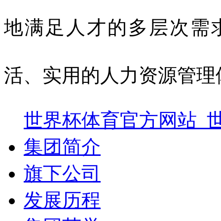
地满足人才的多层次需
活、实用的人力资源管理
世界杯体育官方网站_
集团简介
旗下公司
发展历程