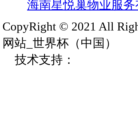
海南星悦巢物业服务
CopyRight © 2021 All
网站_世界杯（中国）
技术支持：