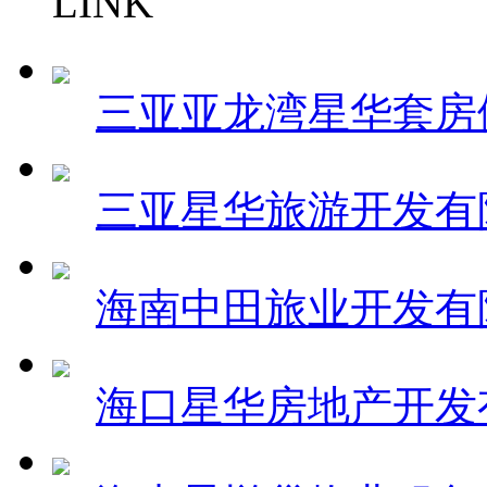
LINK
三亚亚龙湾星华套房
三亚星华旅游开发有
海南中田旅业开发有
海口星华房地产开发