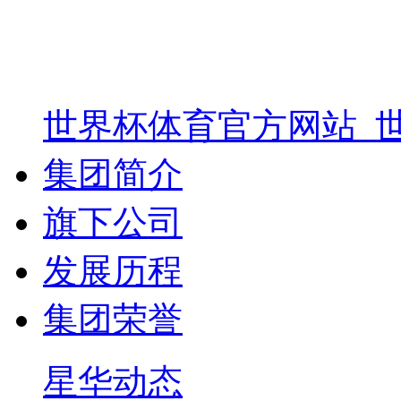
世界杯体育官方网站_
集团简介
旗下公司
发展历程
集团荣誉
星华动态