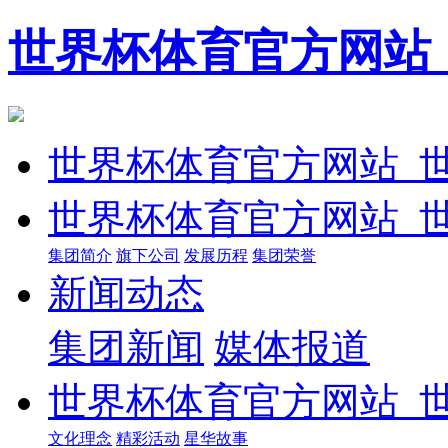
世界杯体育官方网站
世界杯体育官方网站_
世界杯体育官方网站_
集团简介
旗下公司
发展历程
集团荣誉
新闻动态
集团新闻
媒体报道
世界杯体育官方网站_
文化理念
精彩活动
星华故事