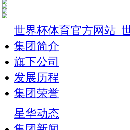
世界杯体育官方网站_
集团简介
旗下公司
发展历程
集团荣誉
星华动态
集团新闻