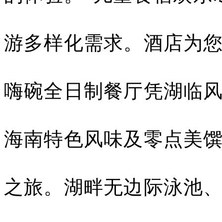
游多样化需求。酒店为
嗨碗全日制餐厅凭湖临
海南特色风味及零点美
之旅。湖畔无边际泳池