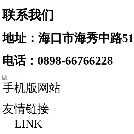
联系我们
地址：海口市海秀中路51
电话：0898-66766228
手机版网站
友情链接
LINK