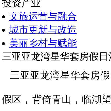
投资产业
文旅运营与融合
城市更新与改造
美丽乡村与赋能
三亚亚龙湾星华套房假日
三亚亚龙湾星华套房假
假区，背倚青山，临湖