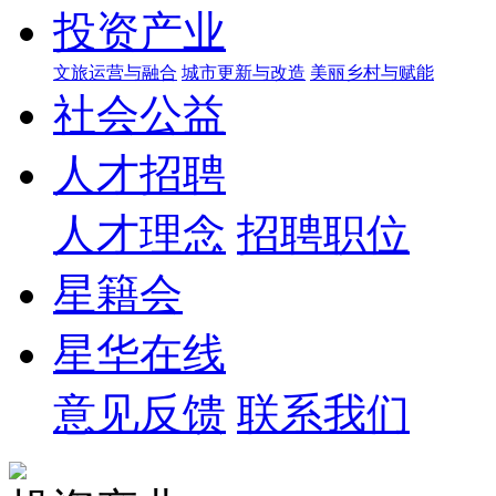
投资产业
文旅运营与融合
城市更新与改造
美丽乡村与赋能
社会公益
人才招聘
人才理念
招聘职位
星籍会
星华在线
意见反馈
联系我们