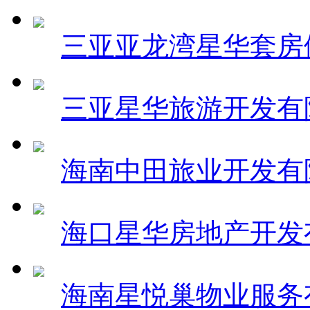
三亚亚龙湾星华套房
三亚星华旅游开发有
海南中田旅业开发有
海口星华房地产开发
海南星悦巢物业服务