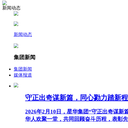
新闻动态
新闻动态
集团新闻
集团新闻
媒体报道
守正出奇谋新篇，同心勠力踏新程 |
2026年2月10日，星华集团“守正出奇谋
华人欢聚一堂，共同回顾奋斗历程，表彰先进