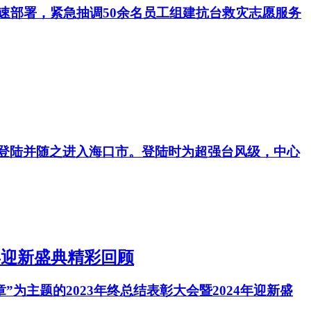
速部署，紧急抽调50余名员工组建抗台救灾志愿服务
沿海登陆并随之进入海口市。登陆时为超强台风级，中心
4年迎新盛典精彩回顾
”为主题的2023年终总结表彰大会暨2024年迎新盛