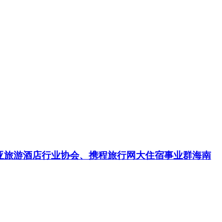
三亚旅游酒店行业协会、携程旅行网大住宿事业群海南