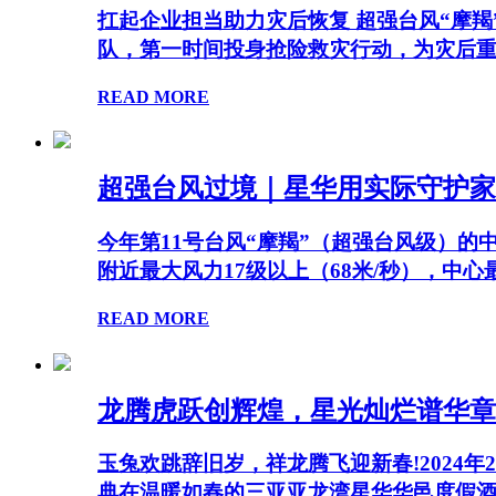
扛起企业担当助力灾后恢复 超强台风“摩
队，第一时间投身抢险救灾行动，为灾后重建
READ MORE
超强台风过境｜星华用实际守护家
今年第11号台风“摩羯”（超强台风级）的
附近最大风力17级以上（68米/秒），中心最低
READ MORE
龙腾虎跃创辉煌，星光灿烂谱华章 |
玉兔欢跳辞旧岁，祥龙腾飞迎新春!2024年
典在温暖如春的三亚亚龙湾星华华邑度假酒店