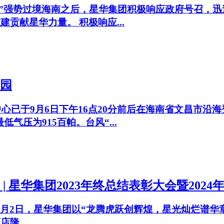
羯”强势过境海南之后，星华集团积极响应政府号召，迅
贡献星华力量。 积极响应...
园
中心已于9月6日下午16点20分前后在海南省文昌市
气压为915百帕。台风“...
 星华集团2023年终总结表彰大会暨202
2月2日，星华集团以“龙腾虎跃创辉煌，星光灿烂谱华章
隆...