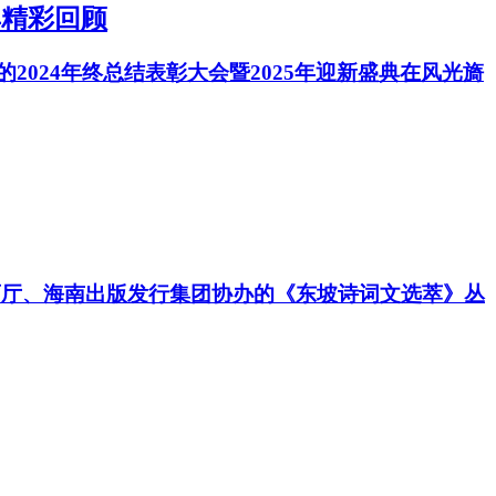
典精彩回顾
的2024年终总结表彰大会暨2025年迎新盛典在风光旖
育厅、海南出版发行集团协办的《东坡诗词文选萃》丛