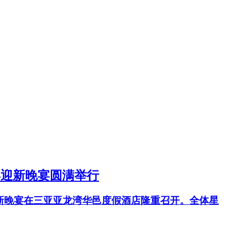
6年迎新晚宴圆满举行
26迎新晚宴在三亚亚龙湾华邑度假酒店隆重召开。全体星